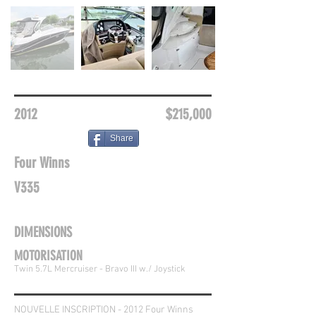
2012
$215,000
Share
Four Winns
V335
DIMENSIONS
MOTORISATION
Twin 5.7L Mercruiser - Bravo III w./ Joystick
NOUVELLE INSCRIPTION - 2012 Four Winns