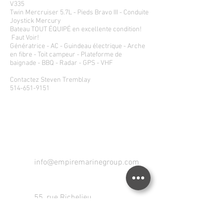
V335
Twin Mercruiser 5.7L - Pieds Bravo III - Conduite
Joystick Mercury
Bateau TOUT ÉQUIPÉ en excellente condition!
Faut Voir!
Génératrice - AC - Guindeau électrique - Arche
en fibre - Toit campeur - Plateforme de
baignade - BBQ - Radar - GPS - VHF
Contactez Steven Tremblay
514-651-9151
CONTACTEZ-NOUS! VOTRE
PROCHAIN YACHT EST ICI!
info@empiremarinegroup.com
55, rue Richelieu
St-Jean-sur-Richelieu, Québec