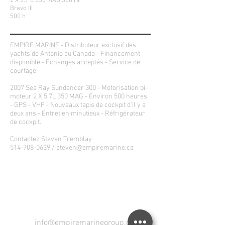
2 X 5.7 L 350 MAG 300 HP
Bravo III
500 h
EMPIRE MARINE - Distributeur exclusif des
yachts de Antonio au Canada - Financement
disponible - Échanges acceptés - Service de
courtage
2007 Sea Ray Sundancer 300 - Motorisation bi-
moteur 2 X 5.7L 350 MAG - Environ 500 heures
- GPS - VHF - Nouveaux tapis de cockpit d'il y a
deux ans - Entretien minutieux - Réfrigérateur
de cockpit.
Contactez Steven Tremblay
514-708-0639
/
steven@empiremarine.ca
CONTACTEZ-NOUS! VOTRE
PROCHAIN YACHT EST ICI!
info@empiremarinegroup.com