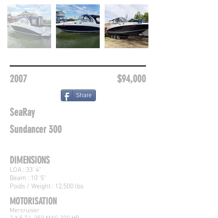
2007
$94,000
Share
SeaRay
Sundancer 300
DIMENSIONS
LOA : 33' 4"
Beam : 10' 5"
Poids / Weight : 12,500 lbs
MOTORISATION
Mercruiser