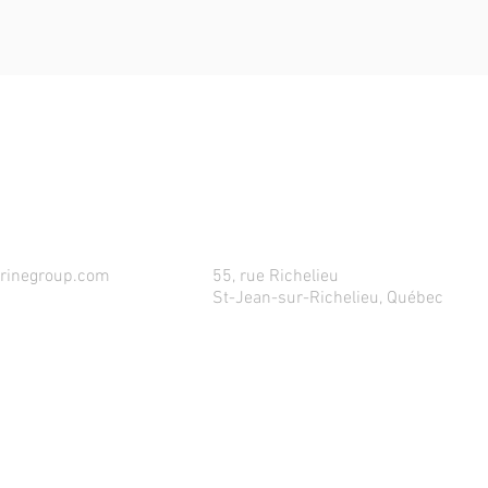
TACTEZ-NOUS! VOTRE PROCHAIN YACHT EST 
rinegroup.com
55, rue Richelieu
St-Jean-sur-Richelieu, Québec